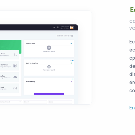
CO
V
Ec
éc
op
de
di
ém
co
En