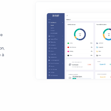
re
on,
e à