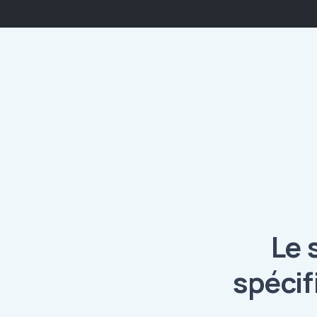
Le 
spéci