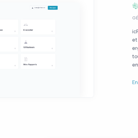
GÉ
ic
et
er
to
en
En