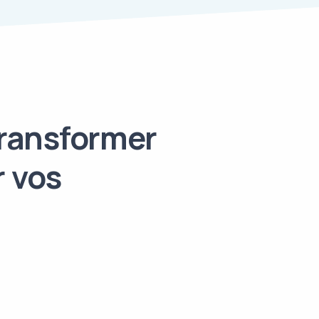
transformer
r vos